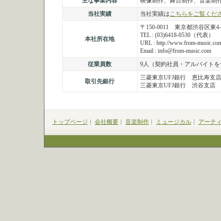
主な事業内容
映像制作、舞台制作、音楽制
当社実績
当社実績は
こちらをご覧くだ
〒150-0011 東京都渋谷区東4-
TEL : (03)6418-0530（代表）
本社所在地
URL : http://www.from-music.co
Email : info@from-music.com
従業員数
9人（契約社員・アルバイトを
三菱東京UFJ銀行 恵比寿支
取引先銀行
三菱東京UFJ銀行 渋谷支店
トップページ
会社概要
音楽制作
ミュージカル
アーテ