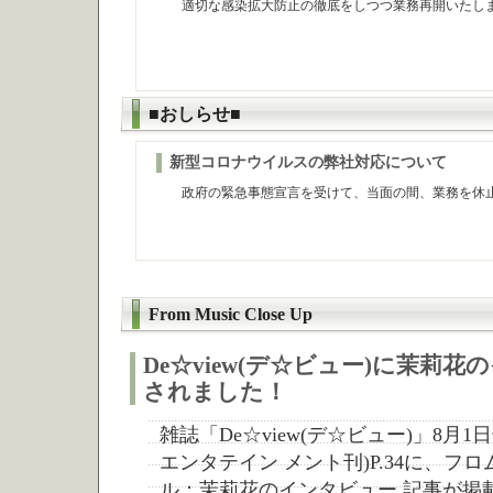
適切な感染拡大防止の徹底をしつつ業務再開いたし
令和２年６月
■おしらせ■
新型コロナウイルスの弊社対応について
政府の緊急事態宣言を受けて、当面の間、業務を休止
令和２年４
From Music Close Up
De☆view(デ☆ビュー)に茉莉
されました！
雑誌「De☆view(デ☆ビュー)」8月1
エンタテイン メント刊)P.34に、フ
ル：茉莉花のインタビュー 記事が掲