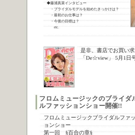
◆藤浦真菜インタビュー
・ブライダルモデルを始めたきっかけは？
・最初のお仕事は？
・今後の目標は？
etc.
是非、書店でお買い求
「De☆view」 5月
フロムミュージックのブライダ
ルファッションショー開催!!
フロムミュージックブライダルファ
ョンショー
第一回 §百合の章§