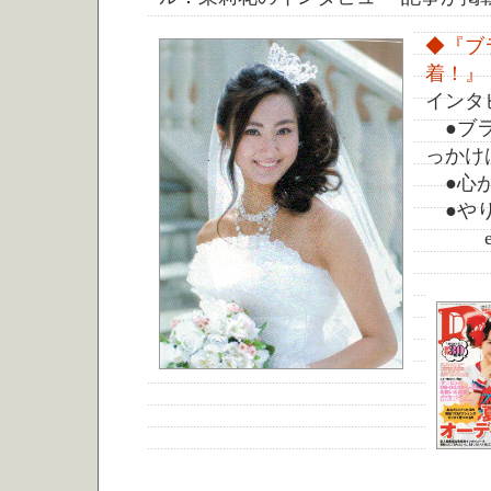
◆『ブ
着！』
インタ
●ブラ
っかけ
●心が
●やり
etc